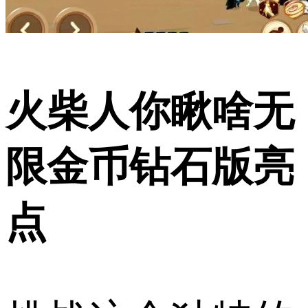
火柴人你瞅啥无
限金币钻石版亮
点