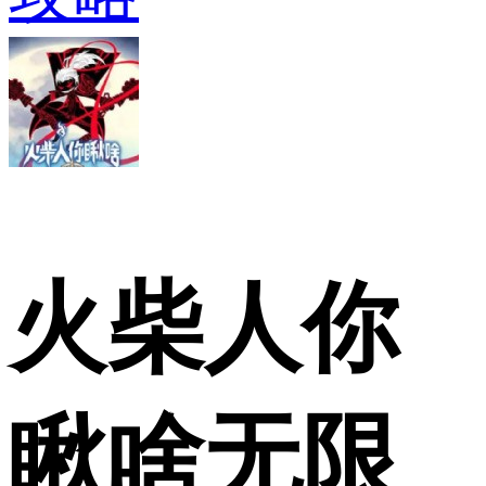
火柴人你
瞅啥无限