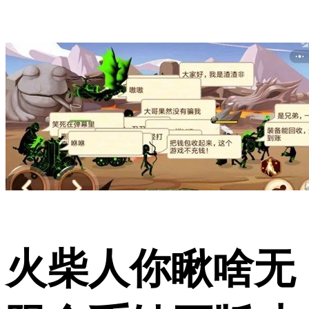
火柴人你瞅啥无