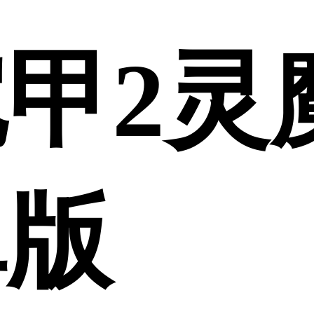
甲2灵
卓版