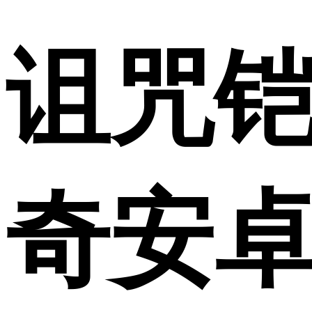
诅咒铠
奇安