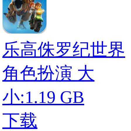
乐高侏罗纪世界
角色扮演
大
小:1.19 GB
下载