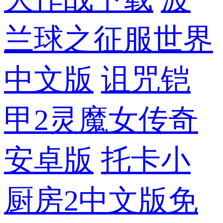
兰球之征服世界
中文版
诅咒铠
甲2灵魔女传奇
安卓版
托卡小
厨房2中文版免