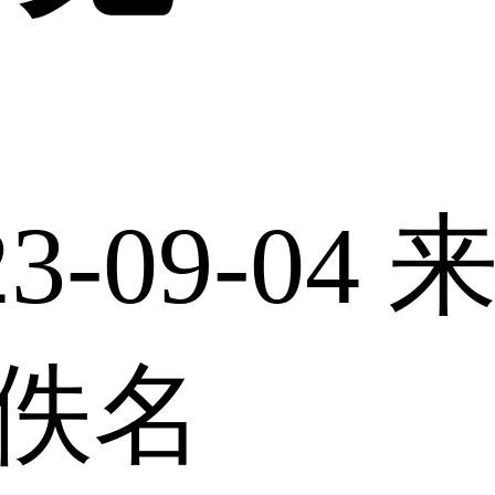
-09-04
来
佚名