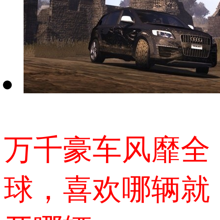
万千豪车风靡全
球，喜欢哪辆就