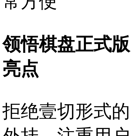
常方便
领悟棋盘正式版
亮点
拒绝壹切形式的