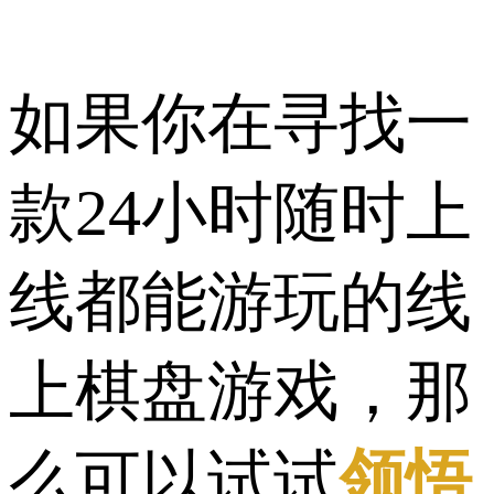
如果你在寻找一
款24小时随时上
线都能游玩的线
上棋盘游戏，那
么可以试试
领悟