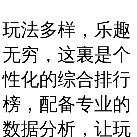
玩法多样，乐趣
无穷，这裏是个
性化的综合排行
榜，配备专业的
数据分析，让玩