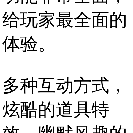
给玩家最全面的
体验。
多种互动方式，
炫酷的道具特