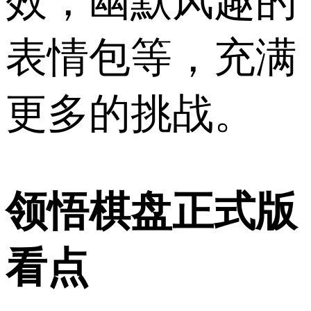
效，幽默风趣的
表情包等，充满
更多的挑战。
领悟棋盘正式版
看点