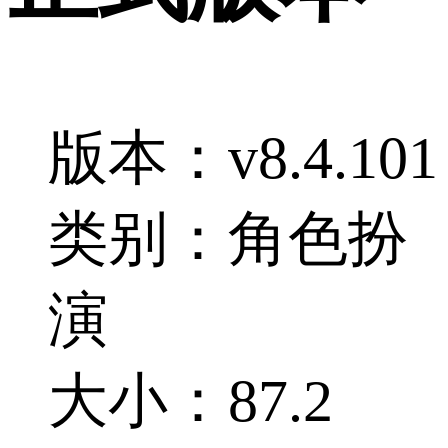
版本：v8.4.101
类别：角色扮
演
大小：87.2