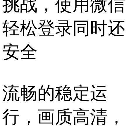
挑战，使用微信
轻松登录同时还
安全
流畅的稳定运
行，画质高清，