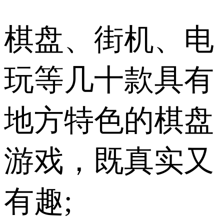
棋盘、街机、电
玩等几十款具有
地方特色的棋盘
游戏，既真实又
有趣;