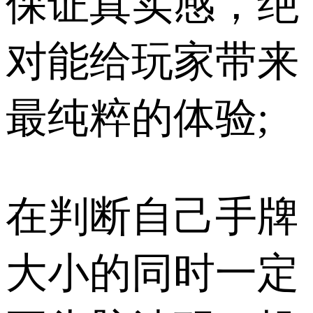
保证真实感，绝
对能给玩家带来
最纯粹的体验;
在判断自己手牌
大小的同时一定