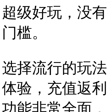
超级好玩，没有
门槛。
选择流行的玩法
体验，充值返利
功能非常全面，