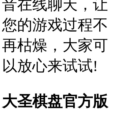
音在线聊天，让
您的游戏过程不
再枯燥，大家可
以放心来试试!
大圣棋盘官方版