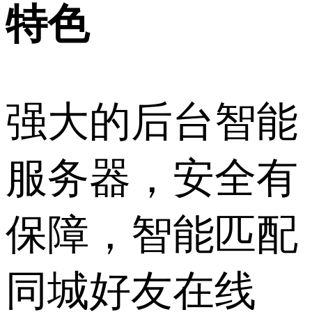
特色
强大的后台智能
服务器，安全有
保障，智能匹配
同城好友在线