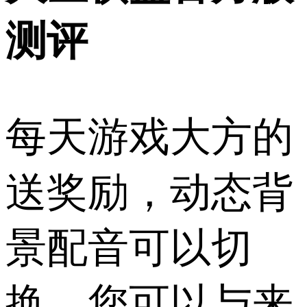
测评
每天游戏大方的
送奖励，动态背
景配音可以切
换，您可以与来