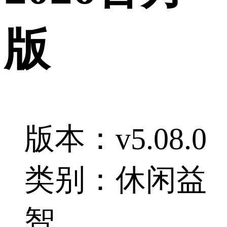
版
版本：v5.08.0
类别：休闲益
智