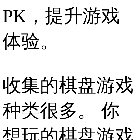
PK，提升游戏
体验。
收集的棋盘游戏
种类很多。 你
想玩的棋盘游戏