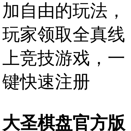
加自由的玩法，
玩家领取全真线
上竞技游戏，一
键快速注册
大圣棋盘官方版